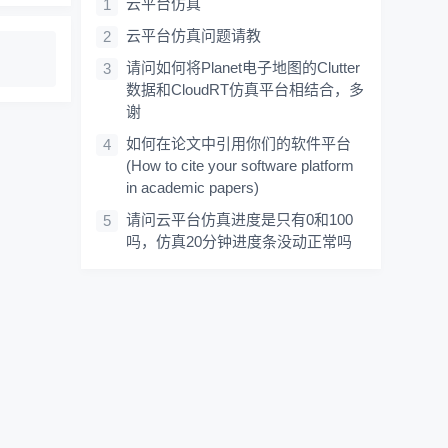
云平台仿真
云平台仿真问题请教
请问如何将Planet电子地图的Clutter
数据和CloudRT仿真平台相结合，多
谢
如何在论文中引用你们的软件平台
(How to cite your software platform
in academic papers)
请问云平台仿真进度是只有0和100
吗，仿真20分钟进度条没动正常吗