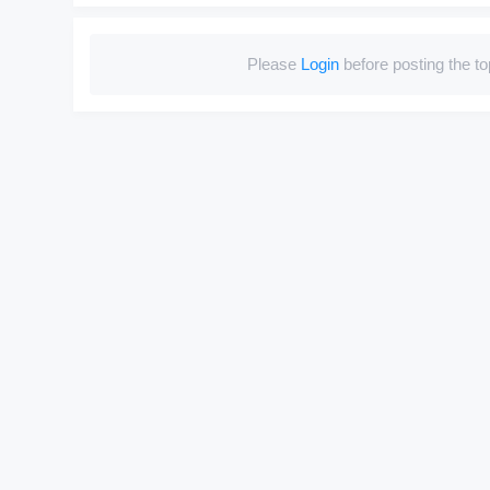
Please
Login