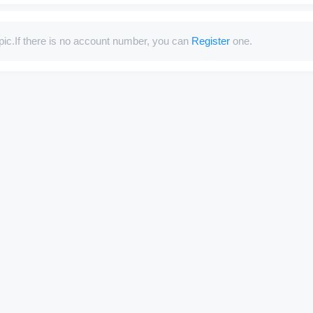
before posting the topic.If there is no account number, you can
Register
one.